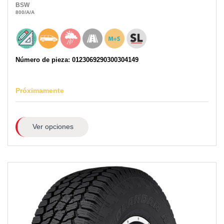
BSW
800
/A
/A
Número de pieza: 0123069290300304149
Próximamente
Ver opciones