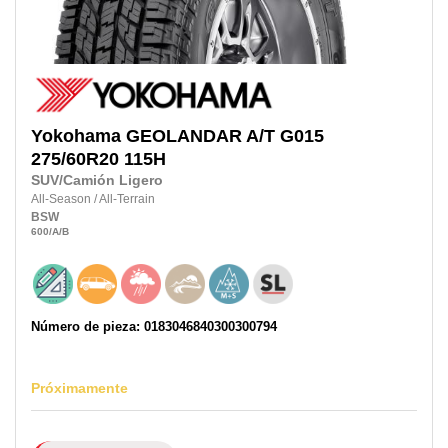
Yokohama
GEOLANDAR A/T G015
275/60R20 115H
SUV/Camión Ligero
All-Season
/
All-Terrain
BSW
600
/A
/B
Número de pieza: 0183046840300300794
Próximamente