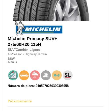
Michelin
Primacy SUV+
275/60R20 115H
SUV/Camión Ligero
All-Season
/
Highway Terrain
BSW
440
/A
/A
Número de pieza: 0105070230300303958
Próximamente