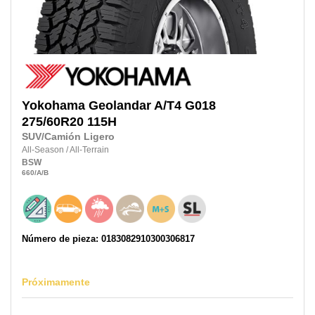
Yokohama
Geolandar A/T4 G018
275/60R20 115H
SUV/Camión Ligero
All-Season
/
All-Terrain
BSW
660
/A
/B
Número de pieza: 0183082910300306817
Próximamente