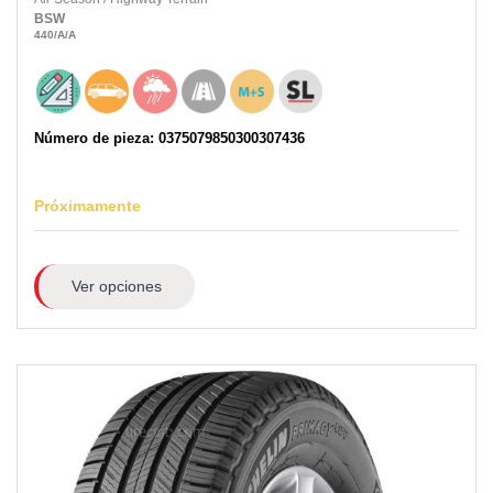
BSW
440
/A
/A
Número de pieza: 0375079850300307436
Próximamente
Ver opciones