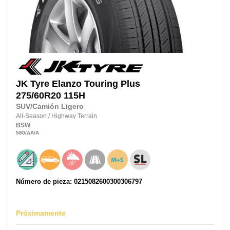
JK Tyre
Elanzo Touring Plus
275/60R20 115H
SUV/Camión Ligero
All-Season
/
Highway Terrain
BSW
580
/AA
/A
Número de pieza: 0215082600300306797
Próximamente