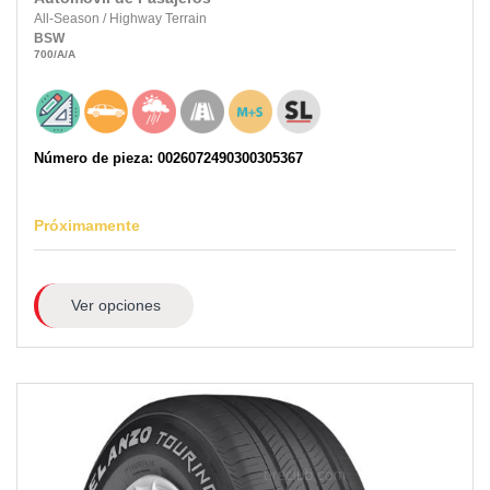
All-Season
/
Highway Terrain
BSW
700
/A
/A
Número de pieza: 0026072490300305367
Próximamente
Ver opciones