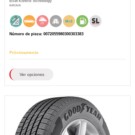
BSW
Kontrol Technology
640
/A
/A
Número de pieza: 0072055980300303383
Próximamente
Ver opciones