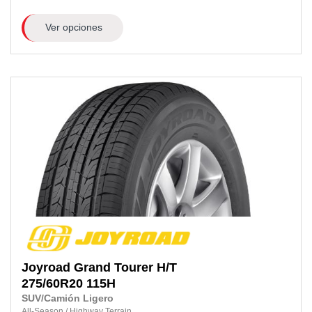
Ver opciones
Joyroad
Grand Tourer H/T
275/60R20 115H
SUV/Camión Ligero
All-Season
/
Highway Terrain