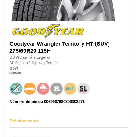
Goodyear
Wrangler Territory HT (SUV)
275/60R20 115H
SUV/Camión Ligero
All-Season
/
Highway Terrain
BSW
680
/A
/B
Número de pieza: 0069067980300302271
Próximamente