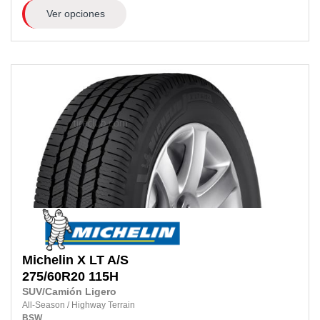
Ver opciones
Michelin
X LT A/S
275/60R20 115H
SUV/Camión Ligero
All-Season
/
Highway Terrain
BSW