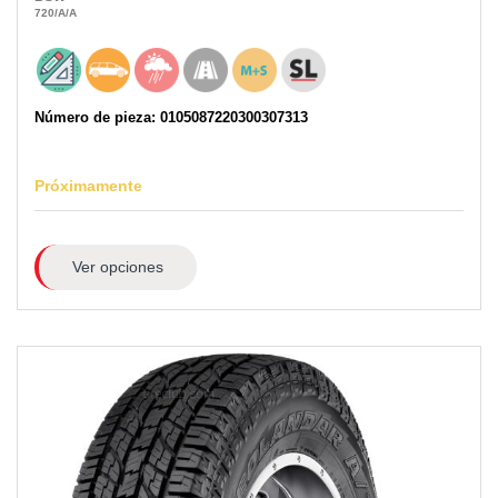
720
/A
/A
Número de pieza: 0105087220300307313
Próximamente
Ver opciones