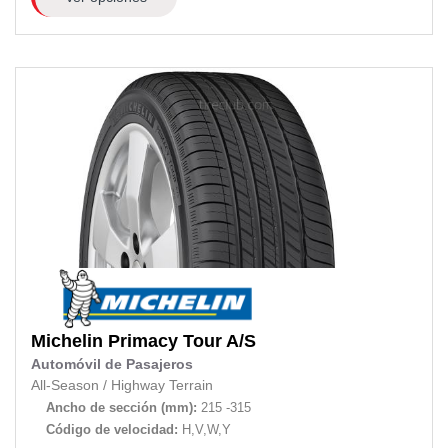
Michelin
Primacy Tour A/S
Automóvil de Pasajeros
All-Season
/
Highway Terrain
Ancho de sección (mm):
215 -315
Código de velocidad:
H,V,W,Y