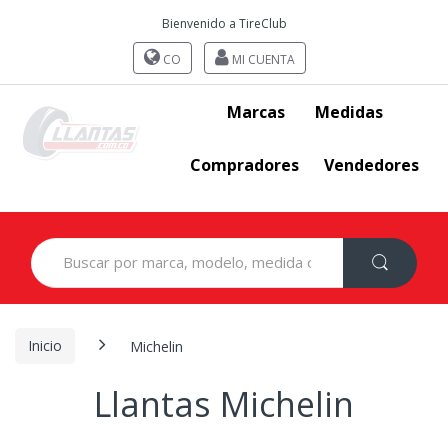
Bienvenido a TireClub
CO
MI CUENTA
Marcas
Medidas
Compradores
Vendedores
Search
for:
Inicio
Michelin
Llantas Michelin