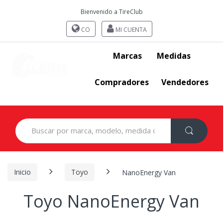
Bienvenido a TireClub
CO
MI CUENTA
Marcas
Medidas
Compradores
Vendedores
Search
for:
Inicio
Toyo
NanoEnergy Van
Toyo NanoEnergy Van