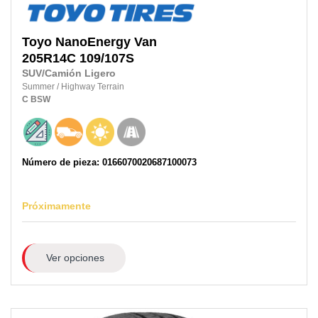
Toyo
NanoEnergy Van
205R14C
109/107S
SUV/Camión Ligero
Summer
/
Highway Terrain
C
BSW
Número de pieza: 0166070020687100073
Próximamente
Ver opciones