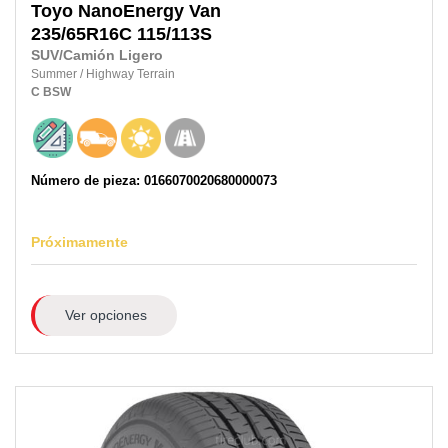
Toyo
NanoEnergy Van
235/65R16C
115/113S
SUV/Camión Ligero
Summer
/
Highway Terrain
C
BSW
Número de pieza: 0166070020680000073
Próximamente
Ver opciones