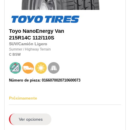
Toyo
NanoEnergy Van
215R14C
112/110S
SUV/Camión Ligero
Summer
/
Highway Terrain
C
BSW
Número de pieza: 0166070020710600073
Próximamente
Ver opciones