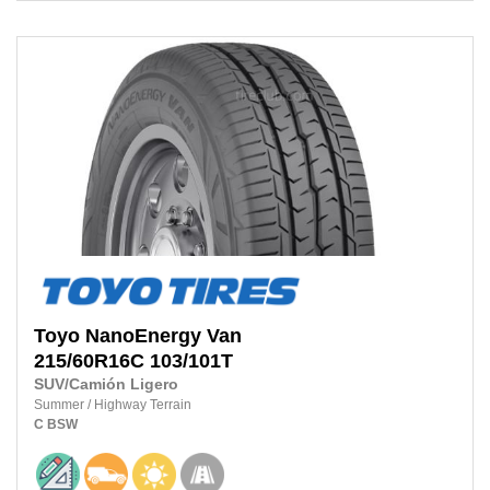
Toyo
NanoEnergy Van
215/60R16C
103/101T
SUV/Camión Ligero
Summer
/
Highway Terrain
C
BSW