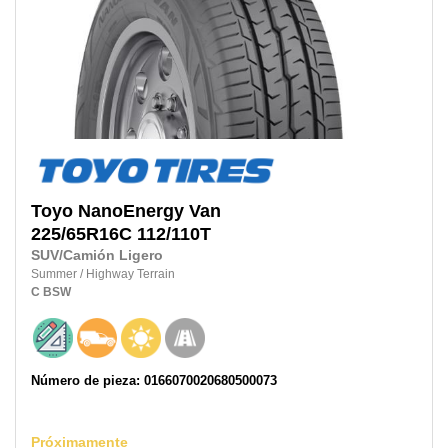
Toyo
NanoEnergy Van
225/65R16C
112/110T
SUV/Camión Ligero
Summer
/
Highway Terrain
C
BSW
Número de pieza: 0166070020680500073
Próximamente