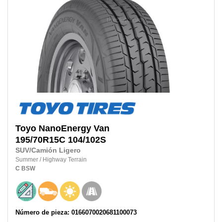
Toyo
NanoEnergy Van
195/70R15C
104/102S
SUV/Camión Ligero
Summer
/
Highway Terrain
C
BSW
Número de pieza: 0166070020681100073