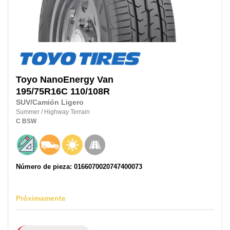
Toyo
NanoEnergy Van
195/75R16C
110/108R
SUV/Camión Ligero
Summer
/
Highway Terrain
C
BSW
Número de pieza: 0166070020747400073
Próximamente