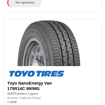
Ver opciones
Toyo
NanoEnergy Van
175R14C
99/98S
SUV/Camión Ligero
Summer
/
Highway Terrain
C
BSW