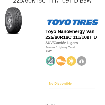
225/60R16C 111/109T D BSW
Toyo
NanoEnergy Van
225/60R16C 111/109T D
SUV/Camión Ligero
/
Summer
Highway Terrain
BSW
No Disponible