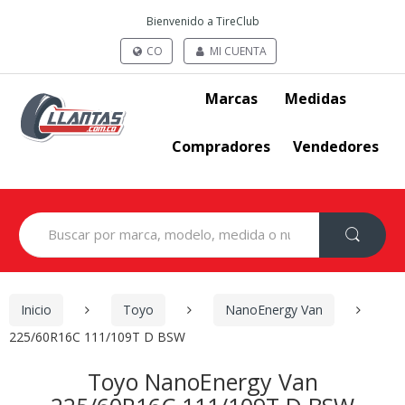
Bienvenido a TireClub
CO
MI CUENTA
Marcas
Medidas
Compradores
Vendedores
Search
for:
Inicio
Toyo
NanoEnergy Van
225/60R16C 111/109T D BSW
Toyo NanoEnergy Van