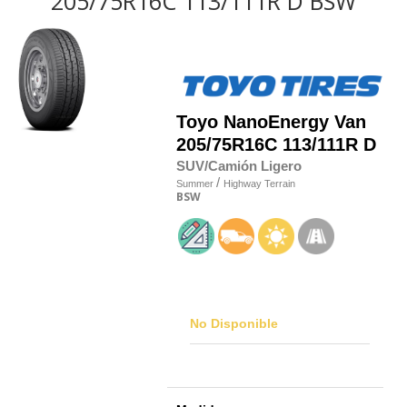
205/75R16C 113/111R D BSW
Toyo
NanoEnergy Van
205/75R16C 113/111R D
SUV/Camión Ligero
/
Summer
Highway Terrain
BSW
No Disponible