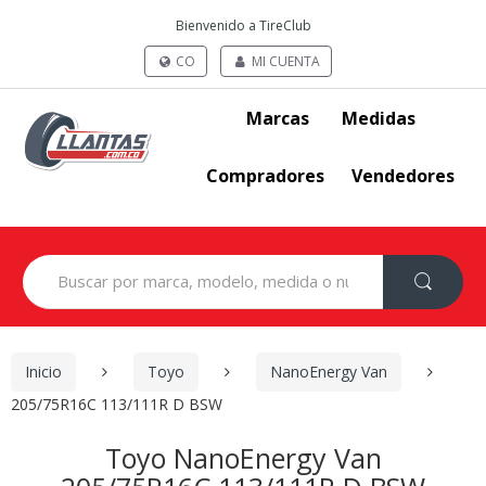
Bienvenido a TireClub
CO
MI CUENTA
Marcas
Medidas
Compradores
Vendedores
Search
for:
Inicio
Toyo
NanoEnergy Van
205/75R16C 113/111R D BSW
Toyo NanoEnergy Van