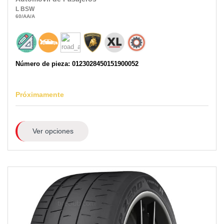
L
BSW
60
/AA
/A
Número de pieza: 0123028450151900052
Próximamente
Ver opciones