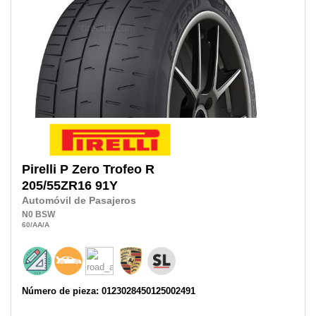
Pirelli
P Zero Trofeo R
205/55ZR16
91Y
Automóvil de Pasajeros
N0
BSW
60
/AA
/A
Número de pieza: 0123028450125002491