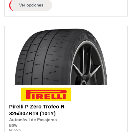
Ver opciones
Pirelli
P Zero Trofeo R
325/30ZR19
(101Y)
Automóvil de Pasajeros
BSW
60
/AA
/A