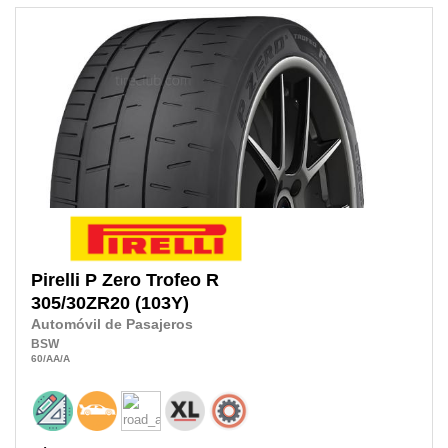
Pirelli
P Zero Trofeo R
305/30ZR20
(103Y)
Automóvil de Pasajeros
BSW
60
/AA
/A