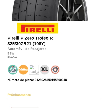
Pirelli
P Zero Trofeo R
325/30ZR21
(108Y)
Automóvil de Pasajeros
BSW
60
/AA
/A
Número de pieza: 0123028450155800048
Próximamente