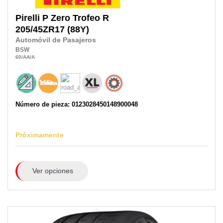
Pirelli
P Zero Trofeo R
205/45ZR17
(88Y)
Automóvil de Pasajeros
BSW
60
/AA
/A
Número de pieza: 0123028450148900048
Próximamente
Ver opciones