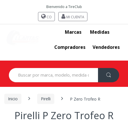
Bienvenido a TireClub
CO
MI CUENTA
Marcas
Medidas
Compradores
Vendedores
Search
for:
Inicio
Pirelli
P Zero Trofeo R
Pirelli P Zero Trofeo R