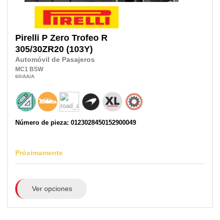
Pirelli
P Zero Trofeo R
305/30ZR20
(103Y)
Automóvil de Pasajeros
MC1
BSW
60
/AA
/A
Número de pieza: 0123028450152900049
Próximamente
Ver opciones