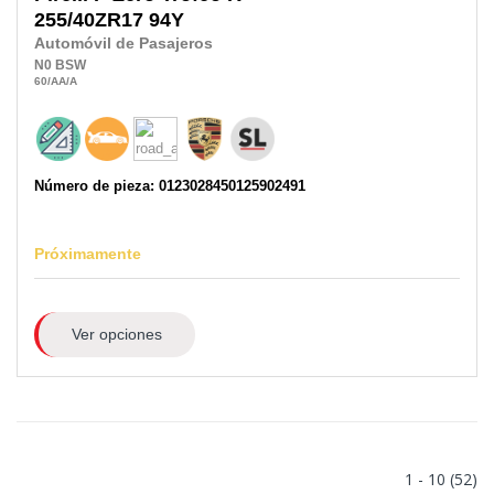
255/40ZR17
94Y
Automóvil de Pasajeros
N0
BSW
60
/AA
/A
Número de pieza: 0123028450125902491
Próximamente
Ver opciones
1 - 10 (52)