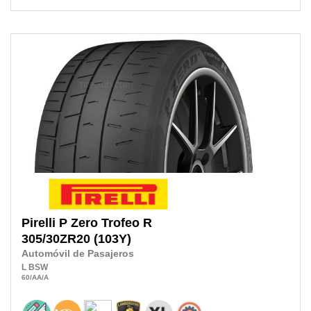
Pirelli
P Zero Trofeo R
305/30ZR20
(103Y)
Automóvil de Pasajeros
L
BSW
60
/AA
/A