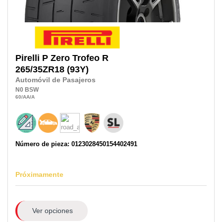
Pirelli
P Zero Trofeo R
265/35ZR18
(93Y)
Automóvil de Pasajeros
N0
BSW
60
/AA
/A
Número de pieza: 0123028450154402491
Próximamente
Ver opciones