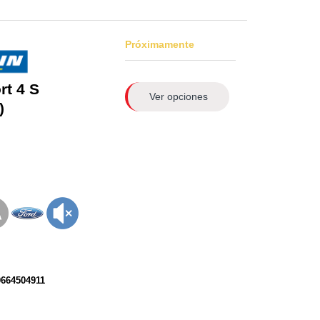
Próximamente
rt 4 S
Ver opciones
)
0664504911