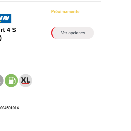
Próximamente
rt 4 S
Ver opciones
)
0664501014