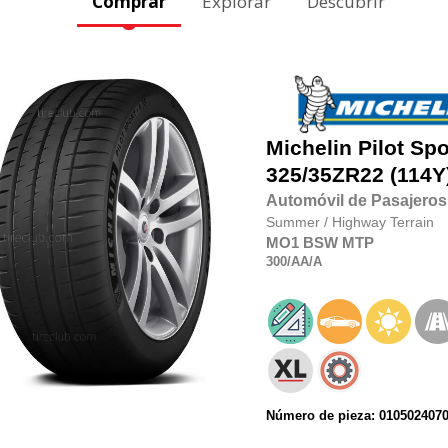
Comprar
Explorar
Descubrir
Michelin
Pilot Spo
325/35ZR22
(114Y
Automóvil de Pasajeros
Summer
/
Highway Terrain
MO1
BSW
MTP
300
/AA
/A
Número de pieza: 010502407