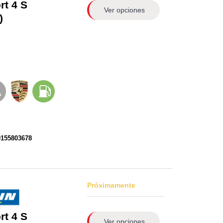
rt 4 S
Ver opciones
)
0155803678
Próximamente
rt 4 S
Ver opciones