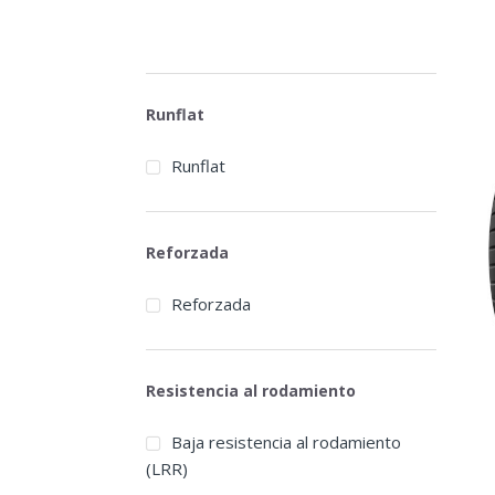
Runflat
Runflat
Reforzada
Reforzada
Resistencia al rodamiento
Baja resistencia al rodamiento
(LRR)