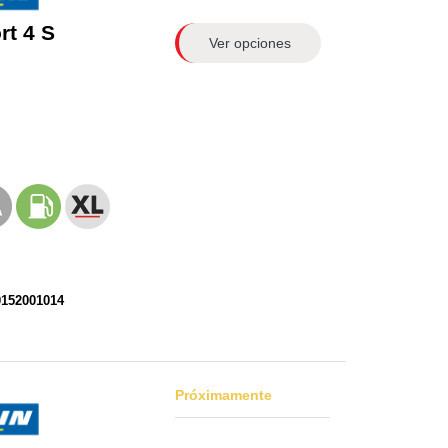
rt 4 S
Ver opciones
0152001014
Próximamente