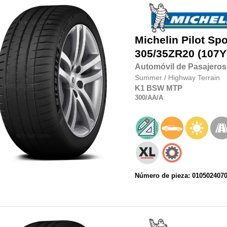
Michelin
Pilot Spo
305/35ZR20
(107Y
Automóvil de Pasajeros
Summer
/
Highway Terrain
K1
BSW
MTP
300
/AA
/A
Número de pieza: 010502407