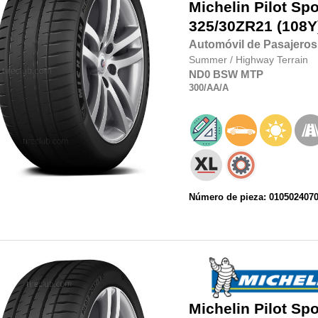
Michelin
Pilot Spo
325/30ZR21
(108Y
Automóvil de Pasajeros
Summer
/
Highway Terrain
ND0
BSW
MTP
300
/AA
/A
Número de pieza: 010502407
Michelin
Pilot Spo