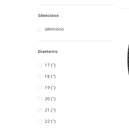
Silencioso
silencioso
Diametro
17 (")
18 (")
19 (")
20 (")
21 (")
22 (")