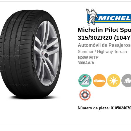
Michelin
Pilot Spo
315/30ZR20
(104Y
Automóvil de Pasajeros
Summer
/
Highway Terrain
BSW
MTP
300
/AA
/A
Número de pieza: 010502407