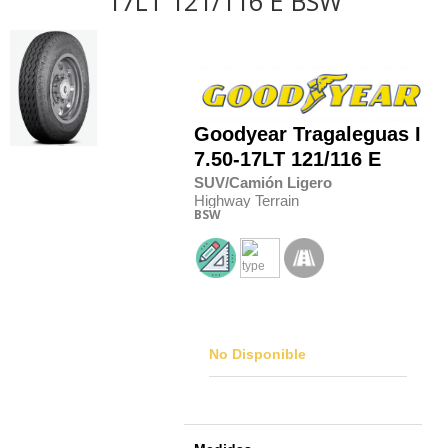
17LT 121/116 E BSW
Goodyear
Tragaleguas II
7.50-17LT 121/116 E
SUV/Camión Ligero
Highway Terrain
BSW
No Disponible