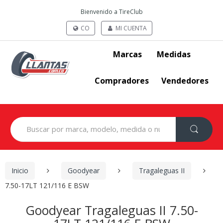
Bienvenido a TireClub
CO
MI CUENTA
Marcas
Medidas
Compradores
Vendedores
Search
for:
Inicio
Goodyear
Tragaleguas II
7.50-17LT 121/116 E BSW
Goodyear Tragaleguas II 7.50-