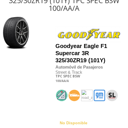
325/30ZR19 (101Y) TPC SPEC BSW
100/AA/A
Goodyear
Eagle F1
Supercar 3R
325/30
Z
R19 (101Y)
Automóvil de Pasajeros
Street & Track
TPC SPEC
BSW
100
/AA
/A
No Disponible