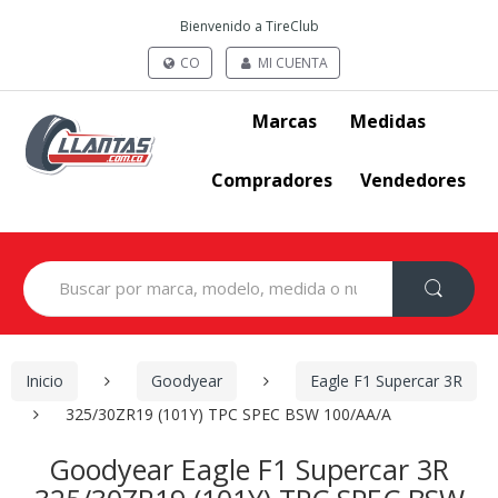
Bienvenido a TireClub
CO
MI CUENTA
Marcas
Medidas
Compradores
Vendedores
Search
for:
Inicio
Goodyear
Eagle F1 Supercar 3R
325/30ZR19 (101Y) TPC SPEC BSW 100/AA/A
Goodyear Eagle F1 Supercar 3R