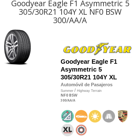
Goodyear Eagle F1 Asymmetric 5
305/30R21 104Y XL NF0 BSW
300/AA/A
Goodyear
Eagle F1
Asymmetric 5
305/30R21 104Y XL
Automóvil de Pasajeros
/
Summer
Highway Terrain
NF0
BSW
300
/AA
/A