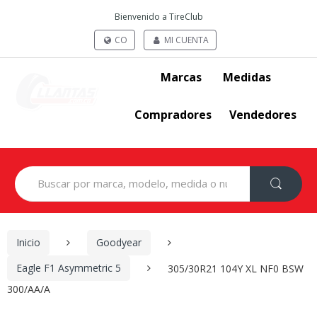
Bienvenido a TireClub
CO
MI CUENTA
Marcas
Medidas
Compradores
Vendedores
Search
for:
Inicio
Goodyear
Eagle F1 Asymmetric 5
305/30R21 104Y XL NF0 BSW
300/AA/A