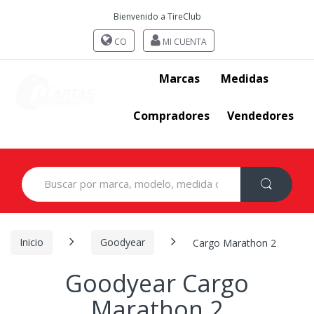
Bienvenido a TireClub
CO
MI CUENTA
Marcas
Medidas
Compradores
Vendedores
Search
for:
Inicio
Goodyear
Cargo Marathon 2
Goodyear Cargo
Marathon 2