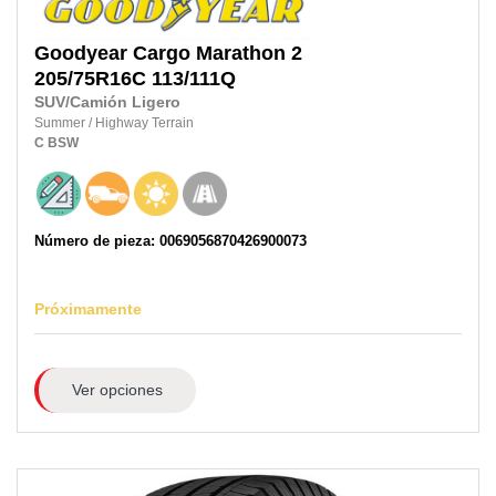
Goodyear
Cargo Marathon 2
205/75R16C
113/111Q
SUV/Camión Ligero
Summer
/
Highway Terrain
C
BSW
Número de pieza: 0069056870426900073
Próximamente
Ver opciones