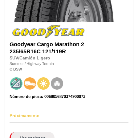
Goodyear
Cargo Marathon 2
235/65R16C
121/119R
SUV/Camión Ligero
Summer
/
Highway Terrain
C
BSW
Número de pieza: 0069056870374900073
Próximamente
Ver opciones