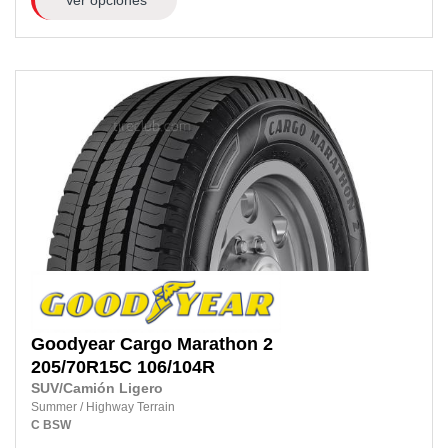
Goodyear
Cargo Marathon 2
205/70R15C
106/104R
SUV/Camión Ligero
Summer
/
Highway Terrain
C
BSW