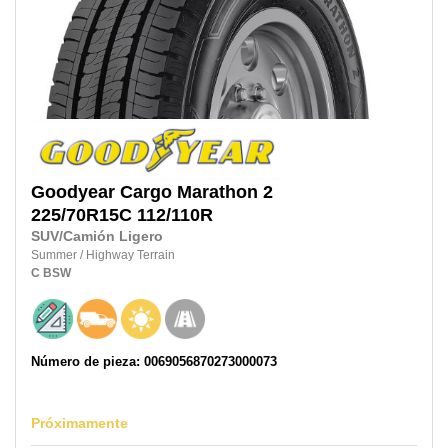
Goodyear
Cargo Marathon 2
225/70R15C
112/110R
SUV/Camión Ligero
Summer
/
Highway Terrain
C
BSW
Número de pieza: 0069056870273000073
Próximamente