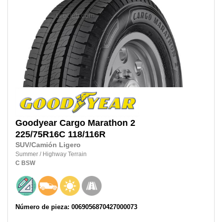
Goodyear
Cargo Marathon 2
225/75R16C
118/116R
SUV/Camión Ligero
Summer
/
Highway Terrain
C
BSW
Número de pieza: 0069056870427000073