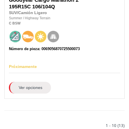
Goodyear
Cargo Marathon 2
195R15C
106/104Q
SUV/Camión Ligero
Summer
/
Highway Terrain
C
BSW
Número de pieza: 0069056870725500073
Próximamente
Ver opciones
1 - 10 (13)