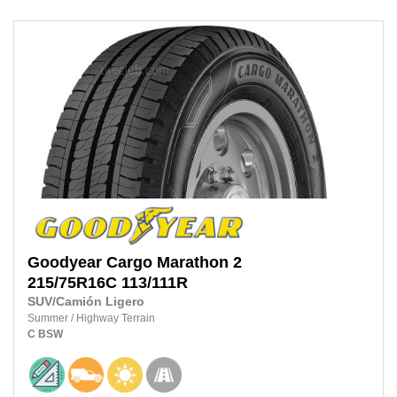
Goodyear
Cargo Marathon 2
215/75R16C
113/111R
SUV/Camión Ligero
Summer
/
Highway Terrain
C
BSW