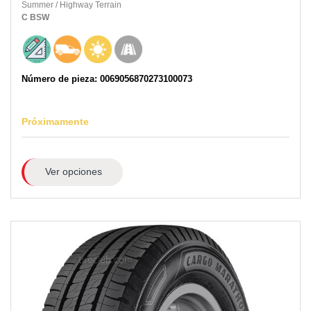
Summer
/
Highway Terrain
C
BSW
Número de pieza: 0069056870273100073
Próximamente
Ver opciones