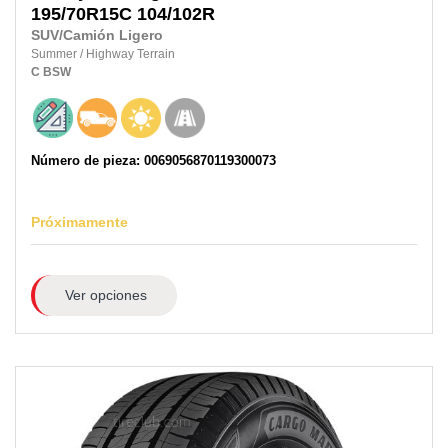
195/70R15C
104/102R
SUV/Camión Ligero
Summer
/
Highway Terrain
C
BSW
Número de pieza: 0069056870119300073
Próximamente
Ver opciones