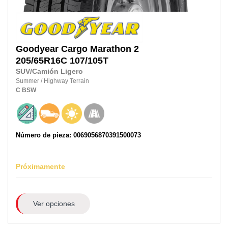
Goodyear
Cargo Marathon 2
205/65R16C
107/105T
SUV/Camión Ligero
Summer
/
Highway Terrain
C
BSW
Número de pieza: 0069056870391500073
Próximamente
Ver opciones