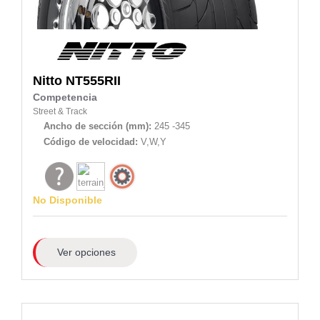
Nitto
NT555RII
Competencia
Street & Track
Ancho de sección (mm):
245 -345
Código de velocidad:
V,W,Y
No Disponible
Ver opciones