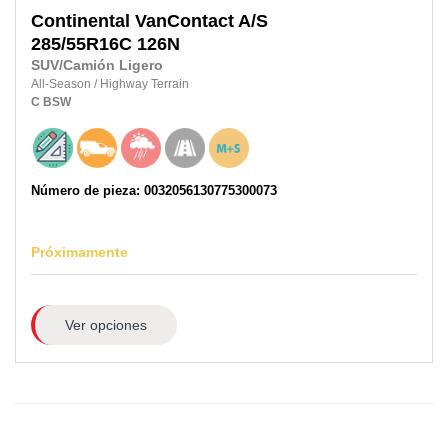
Continental
VanContact A/S
285/55R16C
126N
SUV/Camión Ligero
All-Season
/
Highway Terrain
C
BSW
Número de pieza: 0032056130775300073
Próximamente
Ver opciones