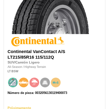
Continental
VanContact A/S
LT215/85R16
115/112Q
SUV/Camión Ligero
All-Season
/
Highway Terrain
LT
BSW
Número de pieza: 0032056130119400073
Próximamente