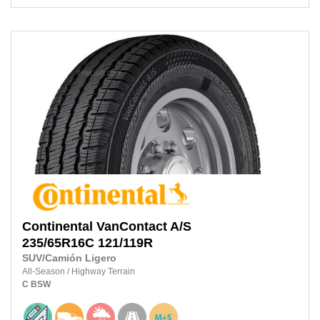
Continental
VanContact A/S
235/65R16C
121/119R
SUV/Camión Ligero
All-Season
/
Highway Terrain
C
BSW