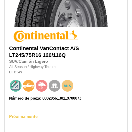
Continental
VanContact A/S
LT245/75R16
120/116Q
SUV/Camión Ligero
All-Season
/
Highway Terrain
LT
BSW
Número de pieza: 0032056130119700073
Próximamente