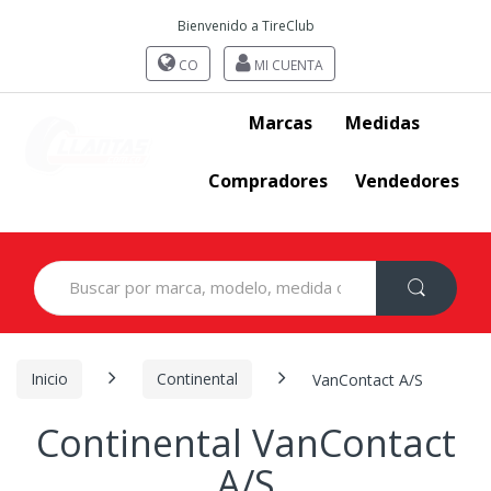
Bienvenido a TireClub
CO
MI CUENTA
Marcas
Medidas
Compradores
Vendedores
Search
for:
Inicio
Continental
VanContact A/S
Continental VanContact
A/S