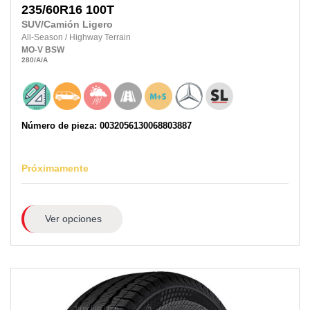
235/60R16
100T
SUV/Camión Ligero
All-Season
/
Highway Terrain
MO-V
BSW
280
/A
/A
Número de pieza: 0032056130068803887
Próximamente
Ver opciones