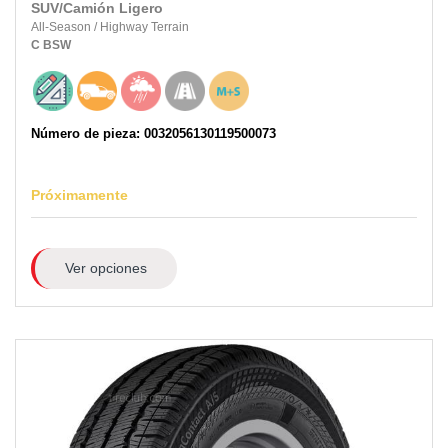
SUV/Camión Ligero
All-Season
/
Highway Terrain
C
BSW
Número de pieza: 0032056130119500073
Próximamente
Ver opciones