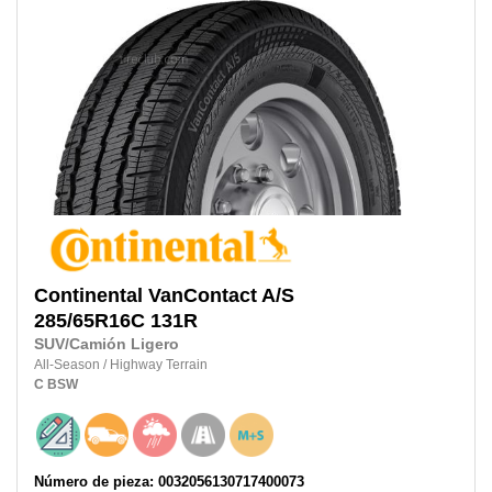
Continental
VanContact A/S
285/65R16C
131R
SUV/Camión Ligero
All-Season
/
Highway Terrain
C
BSW
Número de pieza: 0032056130717400073