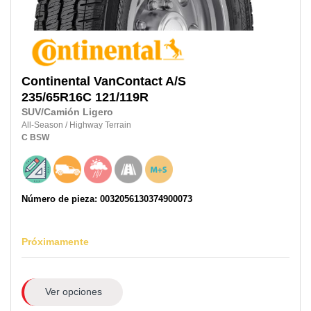
Continental
VanContact A/S
235/65R16C
121/119R
SUV/Camión Ligero
All-Season
/
Highway Terrain
C
BSW
Número de pieza: 0032056130374900073
Próximamente
Ver opciones