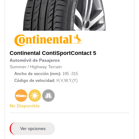
Continental
ContiSportContact 5
Automóvil de Pasajeros
Summer
/
Highway Terrain
Ancho de sección (mm):
195 -315
Código de velocidad:
H,V,W,Y,(Y)
No Disponible
Ver opciones