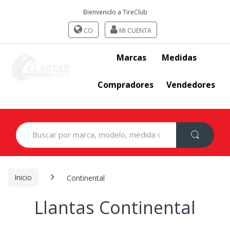
Bienvenido a TireClub
CO
MI CUENTA
Marcas
Medidas
Compradores
Vendedores
Search
for:
Inicio
Continental
Llantas Continental