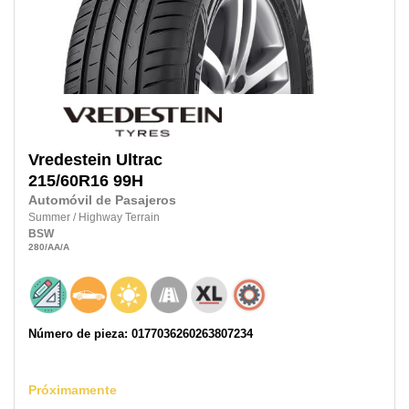
Vredestein
Ultrac
215/60R16
99H
Automóvil de Pasajeros
Summer
/
Highway Terrain
BSW
280
/AA
/A
Número de pieza: 0177036260263807234
Próximamente