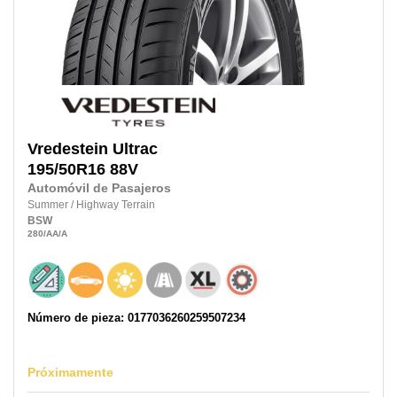
Vredestein
Ultrac
195/50R16
88V
Automóvil de Pasajeros
Summer
/
Highway Terrain
BSW
280
/AA
/A
Número de pieza: 0177036260259507234
Próximamente