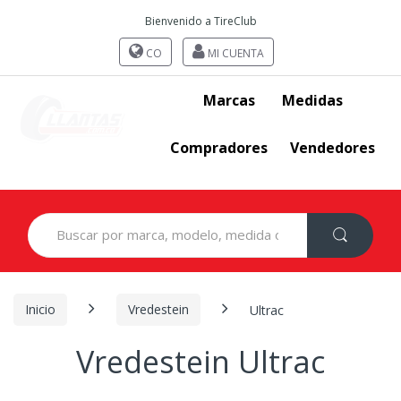
Bienvenido a TireClub
CO
MI CUENTA
Marcas
Medidas
Compradores
Vendedores
Search
for:
Inicio
Vredestein
Ultrac
Vredestein Ultrac