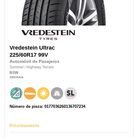
Vredestein
Ultrac
225/60R17
99V
Automóvil de Pasajeros
Summer
/
Highway Terrain
BSW
280
/AA
/A
Número de pieza: 0177036260136707234
Próximamente