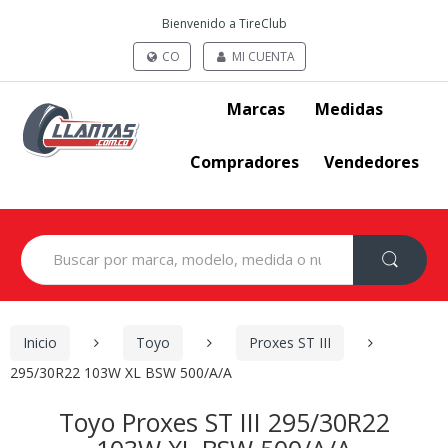
Bienvenido a TireClub
CO
MI CUENTA
Marcas
Medidas
Compradores
Vendedores
Search
for:
Inicio
Toyo
Proxes ST III
295/30R22 103W XL BSW 500/A/A
Toyo Proxes ST III 295/30R22