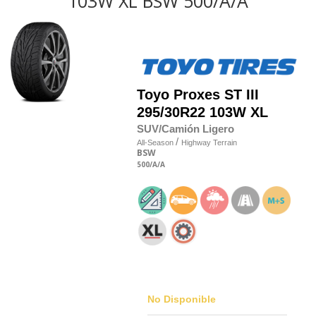
103W XL BSW 500/A/A
Toyo
Proxes ST III
295/30R22 103W XL
SUV/Camión Ligero
/
All-Season
Highway Terrain
BSW
500
/A
/A
No Disponible