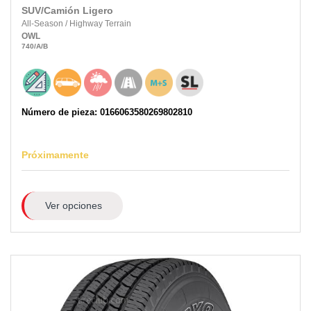
SUV/Camión Ligero
All-Season
/
Highway Terrain
OWL
740
/A
/B
Número de pieza: 0166063580269802810
Próximamente
Ver opciones