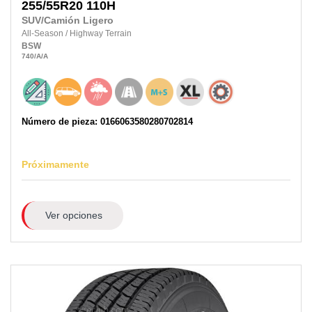
255/55R20
110H
SUV/Camión Ligero
All-Season
/
Highway Terrain
BSW
740
/A
/A
Número de pieza: 0166063580280702814
Próximamente
Ver opciones