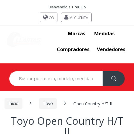
Bienvenido a TireClub
CO
MI CUENTA
Marcas
Medidas
Compradores
Vendedores
Search
for:
Inicio
Toyo
Open Country H/T II
Toyo Open Country H/T
II