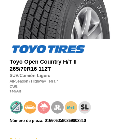
Toyo
Open Country H/T II
265/70R16
112T
SUV/Camión Ligero
All-Season
/
Highway Terrain
OWL
740
/A
/B
Número de pieza: 0166063580269902810