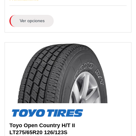
Ver opciones
Toyo
Open Country H/T II
LT275/65R20
126/123S