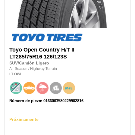
Toyo
Open Country H/T II
LT285/75R16
126/123S
SUV/Camión Ligero
All-Season
/
Highway Terrain
LT
OWL
Número de pieza: 0166063580229902816
Próximamente