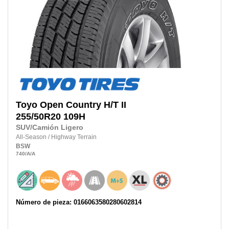
Toyo
Open Country H/T II
255/50R20
109H
SUV/Camión Ligero
All-Season
/
Highway Terrain
BSW
740
/A
/A
Número de pieza: 0166063580280602814