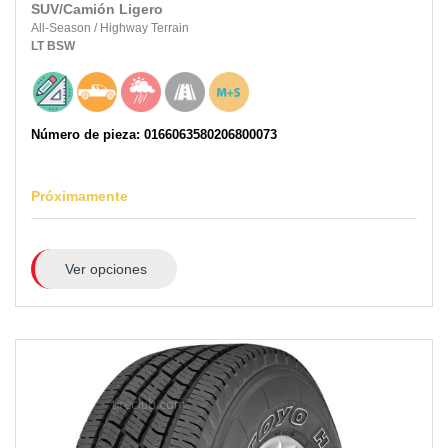
SUV/Camión Ligero
All-Season
/
Highway Terrain
LT
BSW
Número de pieza: 0166063580206800073
Próximamente
Ver opciones