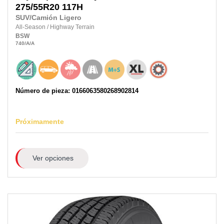
275/55R20
117H
SUV/Camión Ligero
All-Season
/
Highway Terrain
BSW
740
/A
/A
Número de pieza: 0166063580268902814
Próximamente
Ver opciones