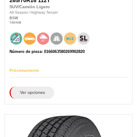
265/70R16
112T
SUV/Camión Ligero
All-Season
/
Highway Terrain
BSW
740
/A
/B
Número de pieza: 0166063580269902820
Próximamente
Ver opciones