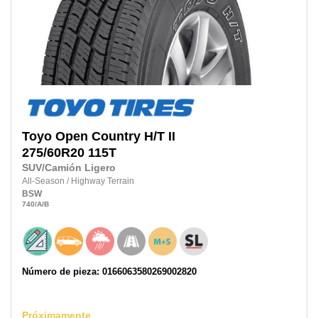
Toyo
Open Country H/T II
275/60R20
115T
SUV/Camión Ligero
All-Season
/
Highway Terrain
BSW
740
/A
/B
Número de pieza: 0166063580269002820
Próximamente