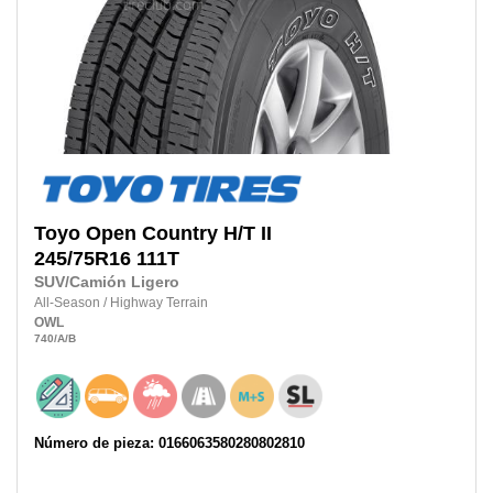
Toyo
Open Country H/T II
245/75R16
111T
SUV/Camión Ligero
All-Season
/
Highway Terrain
OWL
740
/A
/B
Número de pieza: 0166063580280802810