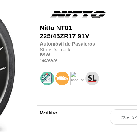
Nitto
NT01
225/45
Z
R17 91V
Automóvil de Pasajeros
Street & Track
BSW
100
/AA
/A
Medidas