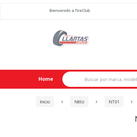
Bienvenido a TireClub
Search
Home
for:
Inicio
Nitto
NT01