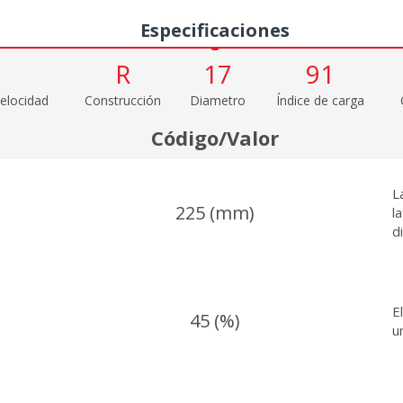
Especificaciones
R
17
91
elocidad
Construcción
Diametro
Índice de carga
Código/Valor
L
225 (mm)
l
d
E
45 (%)
u