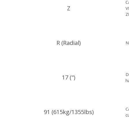
C
Z
V
Z
R (Radial)
N
D
17 (")
h
C
91 (615kg/1355lbs)
c