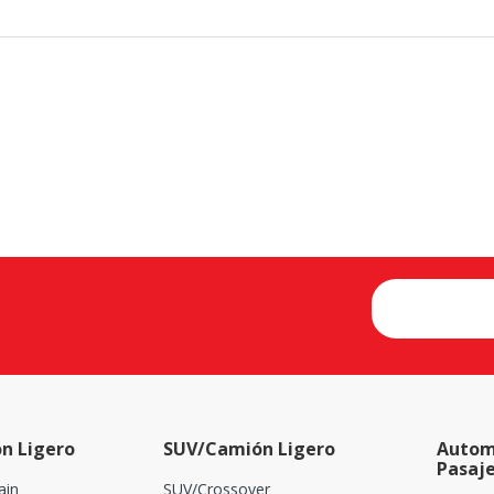
n Ligero
SUV/Camión Ligero
Autom
Pasaj
ain
SUV/Crossover