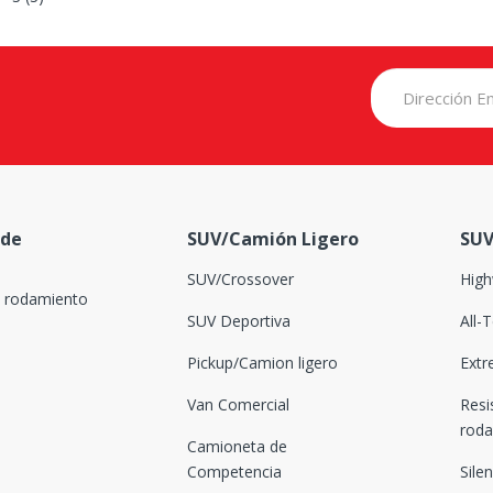
 de
SUV/Camión Ligero
SUV
SUV/Crossover
High
l rodamiento
SUV Deportiva
All-
Pickup/Camion ligero
Extr
Van Comercial
Resi
rod
Camioneta de
Competencia
Sile