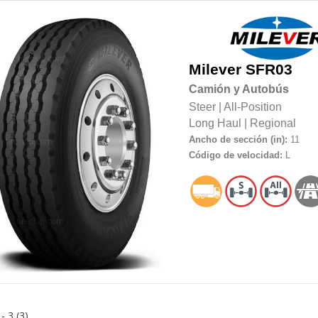
Milever
SFR03
Camión y Autobús
Steer
|
All-Position
Long Haul
|
Regional
Ancho de sección (in):
11
Código de velocidad:
L
 - 3 (3)