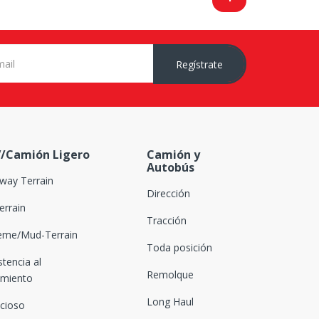
Regístrate
/Camión Ligero
Camión y
Autobús
way Terrain
Dirección
Terrain
Tracción
eme/Mud-Terrain
Toda posición
stencia al
Remolque
amiento
Long Haul
ncioso