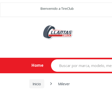
Bienvenido a TireClub
Search
Home
for:
Inicio
Milever