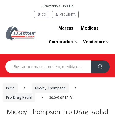
Bienvenido a TireClub
CO
MI CUENTA
Marcas
Medidas
Compradores
Vendedores
Search
for:
Inicio
Mickey Thompson
Pro Drag Radial
30.0/9.0R15 R1
Mickey Thompson Pro Drag Radial