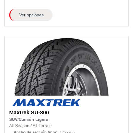
Ver opciones
Maxtrek
SU-800
SUV/Camión Ligero
All-Season
/
All-Terrain
Ancho de sección (mm):
175 -285