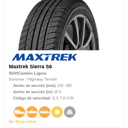
Maxtrek
Sierra S6
SUV/Camión Ligero
Summer
/
Highway Terrain
Ancho de sección (mm):
215 -285
Ancho de sección (in):
10.5
Código de velocidad:
Q,S,T,H,V,W
No Disponible