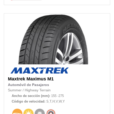
Maxtrek
Maximus M1
Automóvil de Pasajeros
Summer
/
Highway Terrain
Ancho de sección (mm):
155 -275
Código de velocidad:
S,T,H,V,W,Y