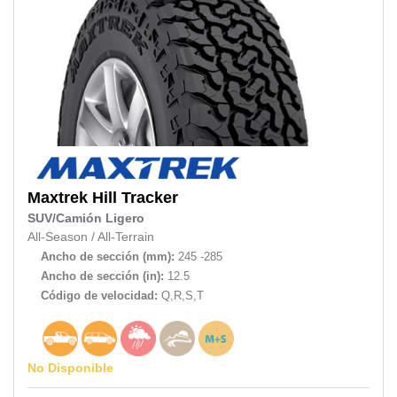
Maxtrek
Hill Tracker
SUV/Camión Ligero
All-Season
/
All-Terrain
Ancho de sección (mm):
245 -285
Ancho de sección (in):
12.5
Código de velocidad:
Q,R,S,T
No Disponible