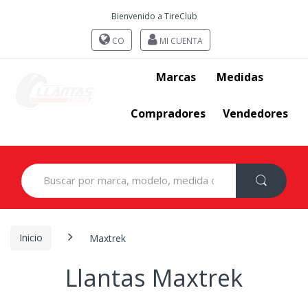
Bienvenido a TireClub
CO
MI CUENTA
Marcas
Medidas
Compradores
Vendedores
Search
for:
Inicio
Maxtrek
Llantas Maxtrek