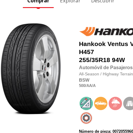
Comprar
Explorar
Descubrir
Hankook
Ventus 
H457
255/35R18
94W
Automóvil de Pasajeros
All-Season
/
Highway Terrain
BSW
500
/AA
/A
Número de pieza: 007205596