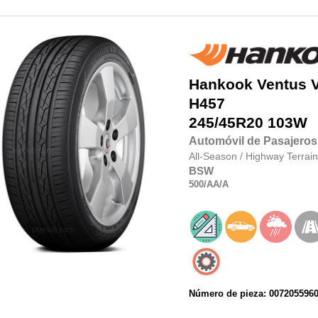
Hankook
Ventus 
H457
245/45R20
103W
Automóvil de Pasajeros
All-Season
/
Highway Terrain
BSW
500
/AA
/A
Número de pieza: 007205596