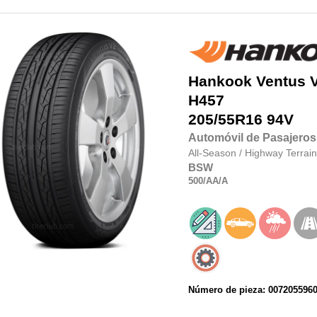
Hankook
Ventus 
H457
205/55R16
94V
Automóvil de Pasajeros
All-Season
/
Highway Terrain
BSW
500
/AA
/A
Número de pieza: 007205596