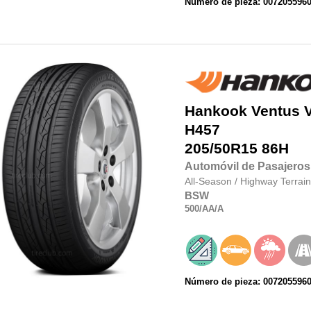
Número de pieza: 007205596
Hankook
Ventus 
H457
205/50R15
86H
Automóvil de Pasajeros
All-Season
/
Highway Terrain
BSW
500
/AA
/A
Número de pieza: 007205596