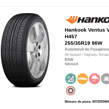
Hankook
Ventus 
H457
255/35R19
96W
Automóvil de Pasajeros
All-Season
/
Highway Terrain
BSW
500
/AA
/A
Número de pieza: 007205596