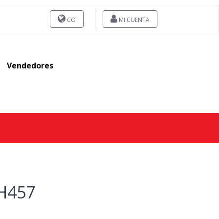
CO
MI CUENTA
Vendedores
H457