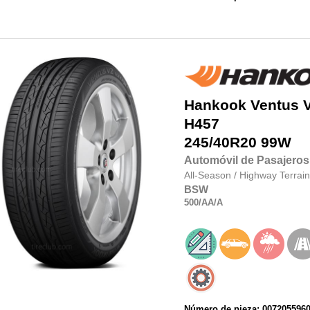
Hankook
Ventus 
H457
245/40R20
99W
Automóvil de Pasajeros
All-Season
/
Highway Terrain
BSW
500
/AA
/A
Número de pieza: 007205596