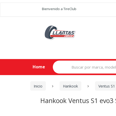
Bienvenido a TireClub
Search
Home
for:
Inicio
Hankook
Ventus S1
Hankook Ventus S1 evo3