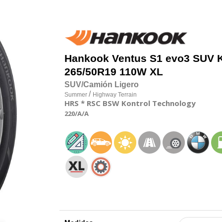
Hankook
Ventus S1 evo3 SUV 
265/50R19 110W XL
SUV/Camión Ligero
/
Summer
Highway Terrain
HRS
* RSC
BSW
Kontrol Technology
220
/A
/A