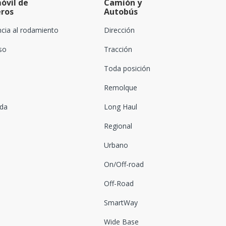
óvil de
Camión y
eros
Autobús
ncia al rodamiento
Dirección
oso
Tracción
Toda posición
Remolque
ada
Long Haul
Regional
Urbano
On/Off-road
Off-Road
SmartWay
Wide Base