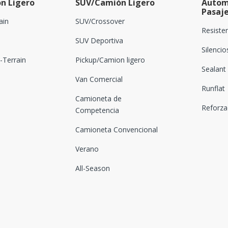
n Ligero
SUV/Camión Ligero
Autom
Pasaj
ain
SUV/Crossover
Resiste
SUV Deportiva
Silenci
Terrain
Pickup/Camion ligero
Sealant
Van Comercial
Runflat
Camioneta de
Reforz
Competencia
Camioneta Convencional
Verano
All-Season