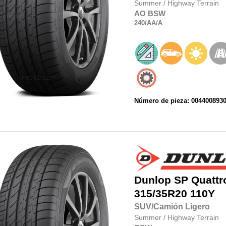
Summer
/
Highway Terrain
AO
BSW
240
/AA
/A
Número de pieza: 004400893
Dunlop
SP Quatt
315/35R20
110Y
SUV/Camión Ligero
Summer
/
Highway Terrain