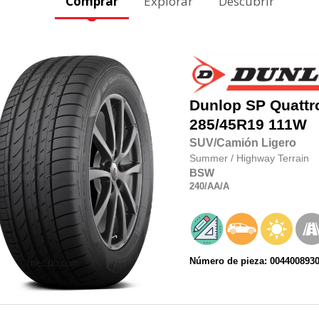
Comprar
Explorar
Descubrir
Dunlop
SP Quatt
285/45R19
111W
SUV/Camión Ligero
Summer
/
Highway Terrain
BSW
240
/AA
/A
Número de pieza: 004400893