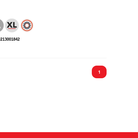
0213001842
1