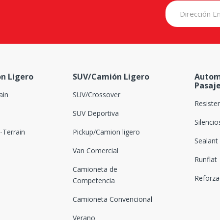
n Ligero
SUV/Camión Ligero
Autom
Pasaj
ain
SUV/Crossover
Resiste
SUV Deportiva
Silenci
Terrain
Pickup/Camion ligero
Sealant
Van Comercial
Runflat
Camioneta de
Reforz
Competencia
Camioneta Convencional
Verano