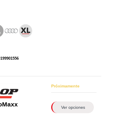
0199901556
Próximamente
roMaxx
Ver opciones