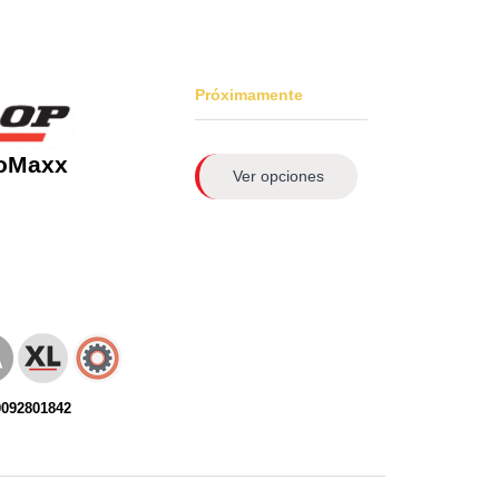
Próximamente
roMaxx
Ver opciones
0092801842