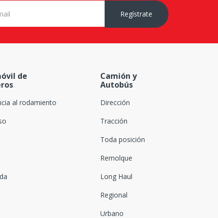
Regístrate
óvil de
Camión y
eros
Autobús
ncia al rodamiento
Dirección
oso
Tracción
Toda posición
Remolque
ada
Long Haul
Regional
Urbano