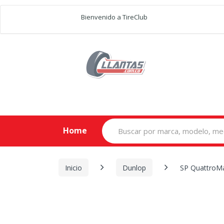
Bienvenido a TireClub
Search
Home
for:
Inicio
Dunlop
SP QuattroM