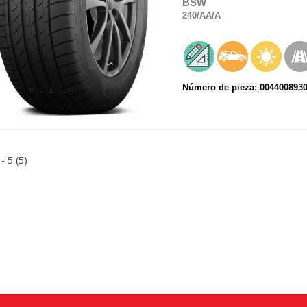
BSW
240
/AA
/A
Número de pieza: 004400893
 - 5 (5)