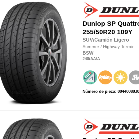
Dunlop
SP Quatt
255/50R20
109Y
SUV/Camión Ligero
Summer
/
Highway Terrain
BSW
240
/AA
/A
Número de pieza: 004400893