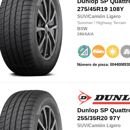
Dunlop
SP Quatt
275/45R19
108Y
SUV/Camión Ligero
Summer
/
Highway Terrain
BSW
240
/AA
/A
Número de pieza: 004400893
Dunlop
SP Quatt
255/35R20
97Y
SUV/Camión Ligero