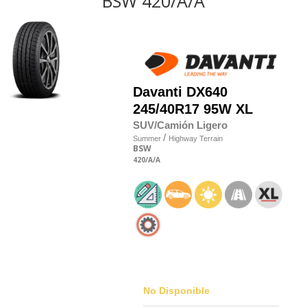
BSW 420/A/A
Davanti
DX640
245/40R17 95W XL
SUV/Camión Ligero
/
Summer
Highway Terrain
BSW
420
/A
/A
No Disponible