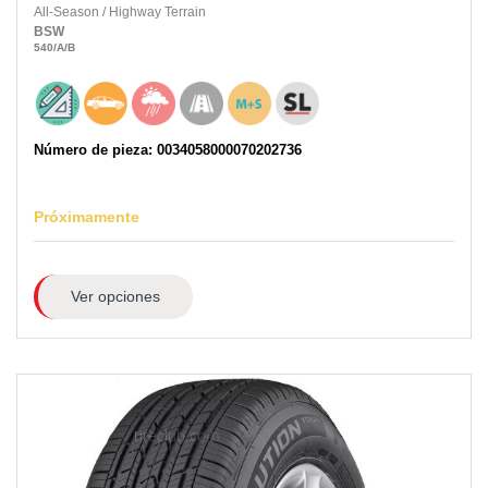
All-Season
/
Highway Terrain
BSW
540
/A
/B
Número de pieza: 0034058000070202736
Próximamente
Ver opciones