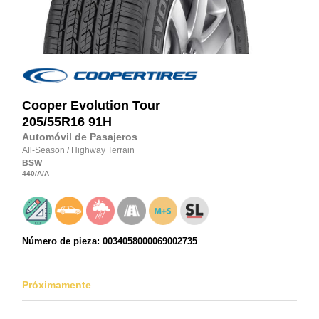
Cooper
Evolution Tour
205/55R16
91H
Automóvil de Pasajeros
All-Season
/
Highway Terrain
BSW
440
/A
/A
Número de pieza: 0034058000069002735
Próximamente