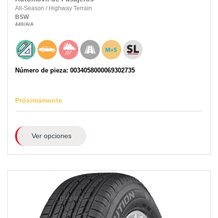
All-Season
/
Highway Terrain
BSW
440
/A
/A
Número de pieza: 0034058000069302735
Próximamente
Ver opciones