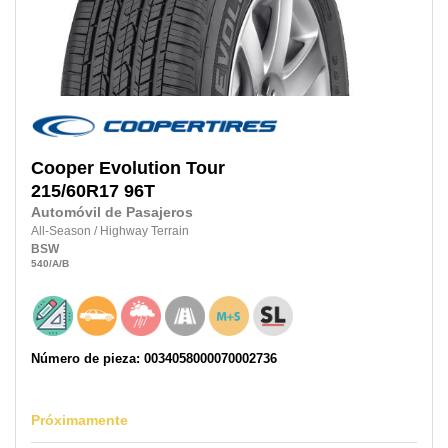
Cooper
Evolution Tour
215/60R17
96T
Automóvil de Pasajeros
All-Season
/
Highway Terrain
BSW
540
/A
/B
Número de pieza: 0034058000070002736
Próximamente