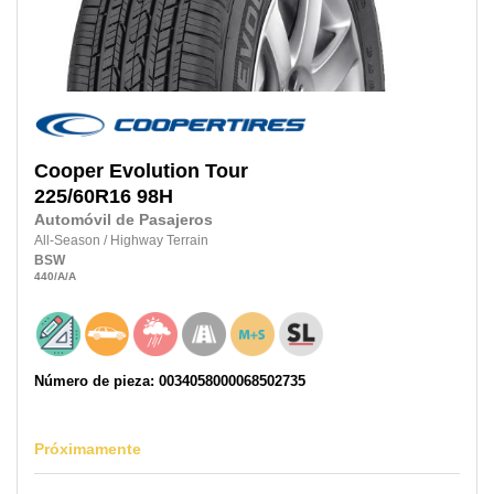
Cooper
Evolution Tour
225/60R16
98H
Automóvil de Pasajeros
All-Season
/
Highway Terrain
BSW
440
/A
/A
Número de pieza: 0034058000068502735
Próximamente