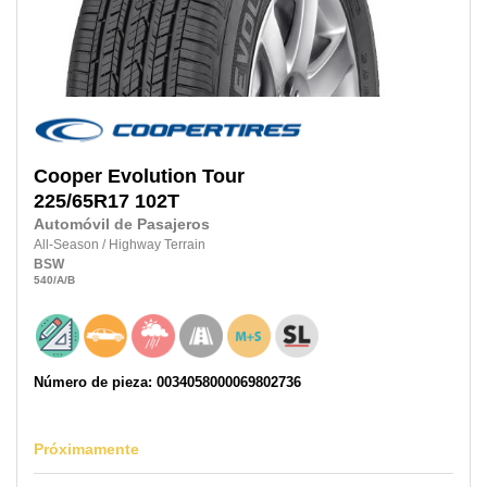
Cooper
Evolution Tour
225/65R17
102T
Automóvil de Pasajeros
All-Season
/
Highway Terrain
BSW
540
/A
/B
Número de pieza: 0034058000069802736
Próximamente