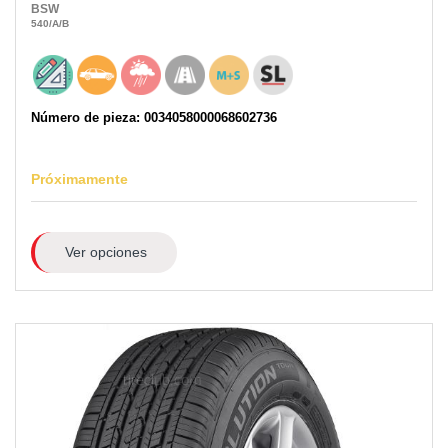
BSW
540
/A
/B
Número de pieza: 0034058000068602736
Próximamente
Ver opciones