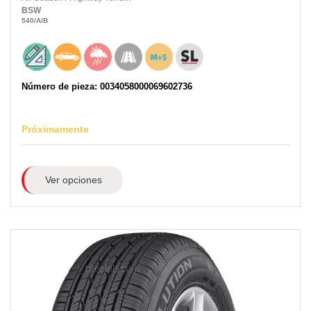
BSW
540
/A
/B
Número de pieza: 0034058000069602736
Próximamente
Ver opciones