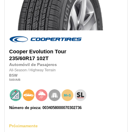
Cooper
Evolution Tour
235/60R17
102T
Automóvil de Pasajeros
All-Season
/
Highway Terrain
BSW
540
/A
/B
Número de pieza: 0034058000070302736
Próximamente