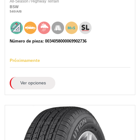
All-Season
/
Highway Terrain
BSW
540
/A
/B
Número de pieza: 0034058000069902736
Próximamente
Ver opciones