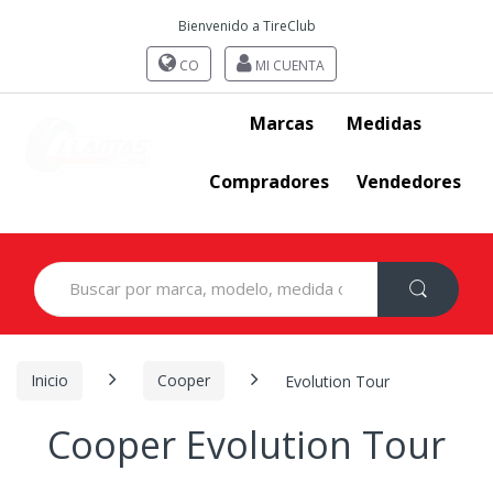
Bienvenido a TireClub
CO
MI CUENTA
Marcas
Medidas
Compradores
Vendedores
Search
for:
Inicio
Cooper
Evolution Tour
Cooper Evolution Tour