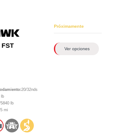
Próximamente
 FST
Ver opciones
rodamiento:
20/32nds
lb
5840 lb
5 mi