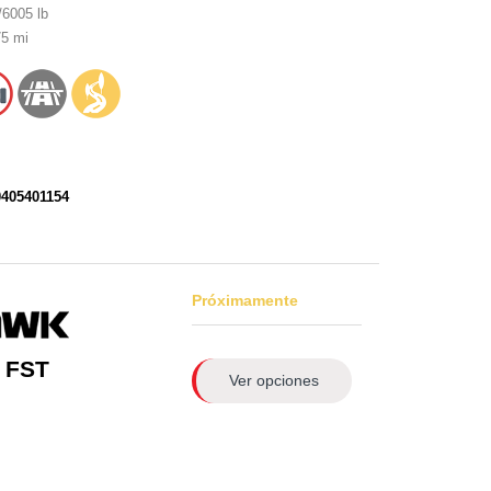
6005 lb
5 mi
0405401154
Próximamente
 FST
Ver opciones