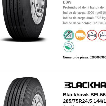
BSW
Profundidad de la banda de 
Índice de carga:
3000 kg/6610 
Índice de carga dual:
2725 kg/
Índice de velocidad:
120 km/7
Número de pieza: 028606896
Blackhawk
BFL56
285/75R24.5
144/