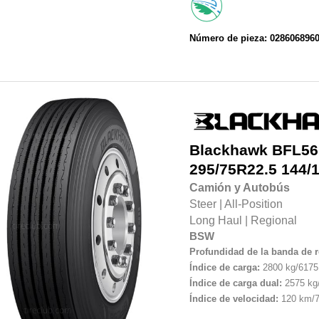
Número de pieza: 028606896
Blackhawk
BFL56
295/75R22.5
144/
Camión y Autobús
Steer
|
All-Position
Long Haul
|
Regional
BSW
Profundidad de la banda de 
Índice de carga:
2800 kg/6175 
Índice de carga dual:
2575 kg/
Índice de velocidad:
120 km/7