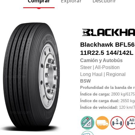
Comprar
Explorar
Descubrir
Blackhawk
BFL56
11R22.5
144/142L
Camión y Autobús
Steer
|
All-Position
Long Haul
|
Regional
BSW
Profundidad de la banda de 
Índice de carga:
2800 kg/6175 
Índice de carga dual:
2650 kg/
Índice de velocidad:
120 km/7