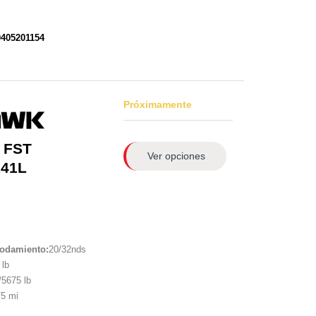
0405201154
Próximamente
 FST
Ver opciones
141L
rodamiento:
20/32nds
lb
5675 lb
5 mi