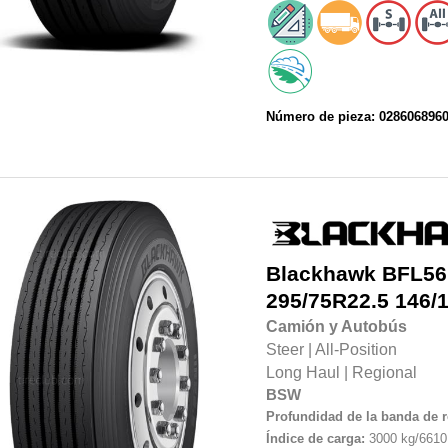
Número de pieza: 028606896
Blackhawk
BFL56
295/75R22.5
146/
Camión y Autobús
Steer
|
All-Position
Long Haul
|
Regional
BSW
Profundidad de la banda de 
Índice de carga:
3000 kg/6610 