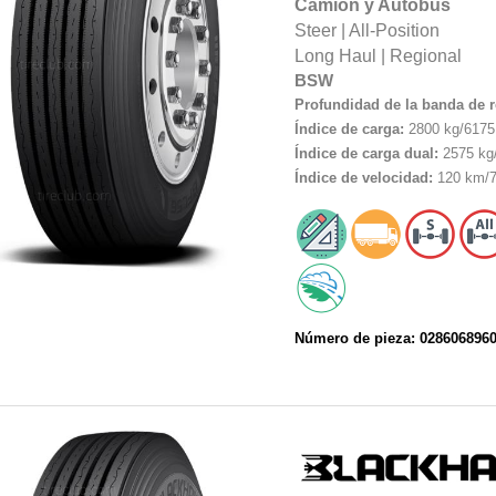
Camión y Autobús
Steer
|
All-Position
Long Haul
|
Regional
BSW
Profundidad de la banda de 
Índice de carga:
2800 kg/6175 
Índice de carga dual:
2575 kg/
Índice de velocidad:
120 km/7
Número de pieza: 028606896