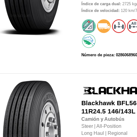
Índice de carga dual:
2725 kg/
Índice de velocidad:
120 km/7
Número de pieza: 028606896
Blackhawk
BFL56
11R24.5
146/143L
Camión y Autobús
Steer
|
All-Position
Long Haul
|
Regional