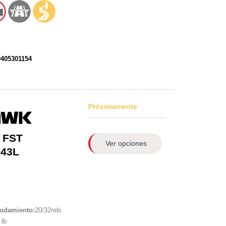
0405301154
Próximamente
 FST
Ver opciones
143L
rodamiento:
20/32nds
lb