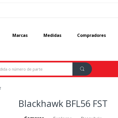
Marcas
Medidas
Compradores
T
Blackhawk BFL56 FST