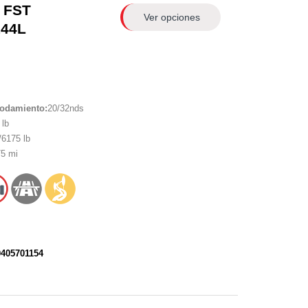
 FST
Ver opciones
144L
rodamiento:
20/32nds
lb
6175 lb
5 mi
0405701154