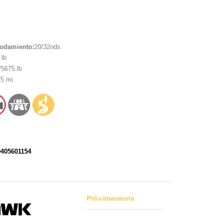
rodamiento:
20/32nds
lb
5675 lb
5 mi
0405601154
Próximamente