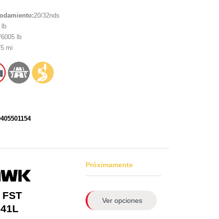
rodamiento:
20/32nds
lb
6005 lb
5 mi
0405501154
Próximamente
 FST
Ver opciones
141L