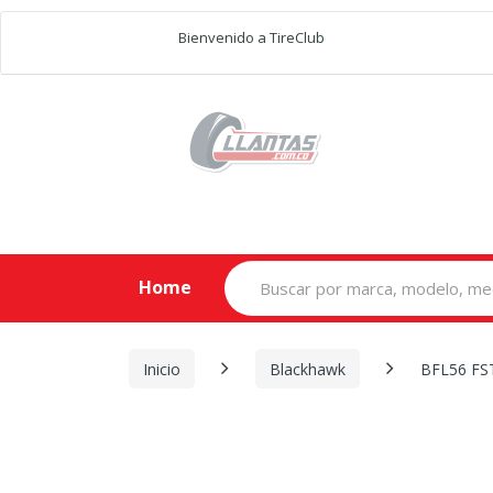
Bienvenido a TireClub
Search
Home
for:
Inicio
Blackhawk
BFL56 FS