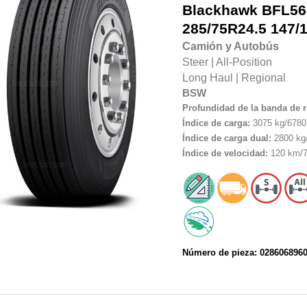
Blackhawk
BFL56
285/75R24.5
147/
Camión y Autobús
Steer
|
All-Position
Long Haul
|
Regional
BSW
Profundidad de la banda de 
Índice de carga:
3075 kg/6780 
Índice de carga dual:
2800 kg/
Índice de velocidad:
120 km/7
Número de pieza: 028606896