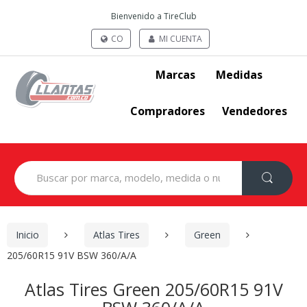
Bienvenido a TireClub
CO
MI CUENTA
Marcas
Medidas
Compradores
Vendedores
Search
for:
Inicio
Atlas Tires
Green
205/60R15 91V BSW 360/A/A
Atlas Tires Green 205/60R15 91V