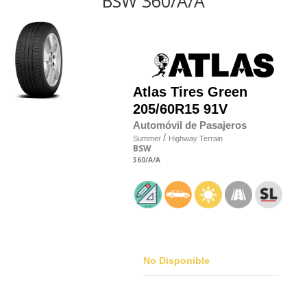
BSW 360/A/A
Atlas Tires
Green
205/60R15 91V
Automóvil de Pasajeros
/
Summer
Highway Terrain
BSW
360
/A
/A
No Disponible