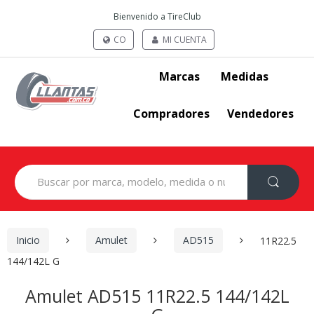
Bienvenido a TireClub
CO
MI CUENTA
Marcas
Medidas
Compradores
Vendedores
Search
for:
Inicio
Amulet
AD515
11R22.5
144/142L G
Amulet AD515 11R22.5 144/142L